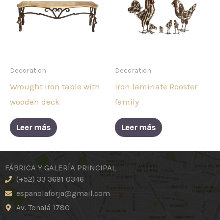
Decoration
Decoration
Wrought iron table with
Iron laminate Rooster
wooden deck
family
Leer más
Leer más
FÁBRICA Y GALERÍA PRINCIPAL
(+52) 33 3691 0346
espanolaforja@gmail.com
Av. Tonalá 1780