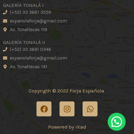
GALERÍA TONALÁ I
(+52) 33 3681 3559
espanolaforja@gmail.com
Av. Tonaltecas 119
GALERÍA TONALÁ II
(+52) 33 3691 0346
espanolaforja@gmail.com
Av. Tonaltecas 141
Copyrigth © 2022 Forja Española
F
I
W
a
n
h
c
s
a
e
t
t
Powered by iXad