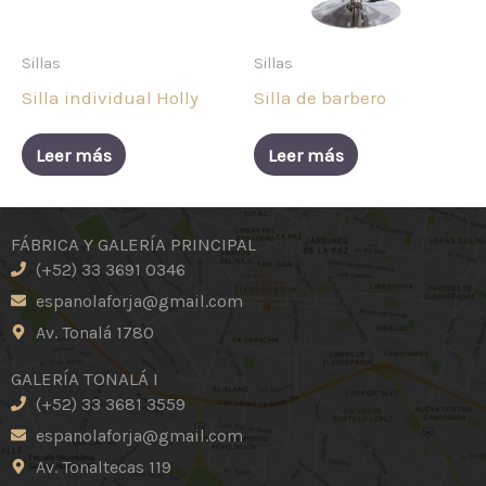
Sillas
Sillas
Silla individual Holly
Silla de barbero
Leer más
Leer más
FÁBRICA Y GALERÍA PRINCIPAL
(+52) 33 3691 0346
espanolaforja@gmail.com
Av. Tonalá 1780
GALERÍA TONALÁ I
(+52) 33 3681 3559
espanolaforja@gmail.com
Av. Tonaltecas 119